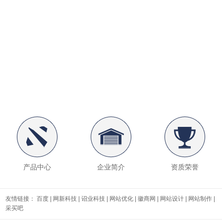
产品中心
企业简介
资质荣誉
友情链接：
百度
|
网新科技
|
诏业科技
|
网站优化
|
徽商网
|
网站设计
|
网站制作
|
采买吧